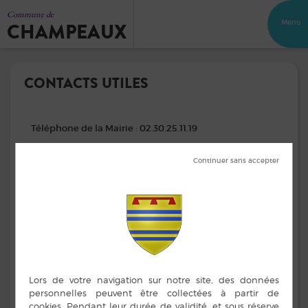
Commune de
CHAMPEAUX
Menu
CONTACTS UTILES
Téléphone de la Mairie : 02.30.25.11.19
mairie@champeaux35.fr
Mail :
Horaires d’ouverture du secrétariat de mairie
Lundi : 13h30-17h45
Mardi, jeudi et Vendredi : 9h15-12h15 / 13h30-15h45
Mercredi : Fermé
Adresse de la Mairie :
1 place du cloitre – 35500 CHAMPEAUX
En cas de nécessité :
Le Maire, Madame Fabienne BELLOIR :
06.59.75.04.32