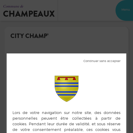
Commune de
CHAMPEAUX
Menu
CITY CHAMP’
A l’espace » City Champ’ « , le parcours aventure, la
table de ping-pong et deux jeux à ressort
,
RÉGLEMENT CITY CHAMP’
AR-2022-37
Télécharger
L’espace « City Champ’s »